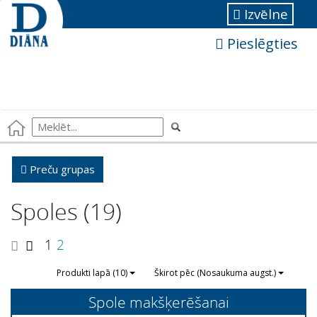
Izvēlne
Pieslēgties
Preču grupas
Spoles (19)
1
2
Produkti lapā (10)
Škirot pēc (Nosaukuma augst.)
Spole makšķerēšanai