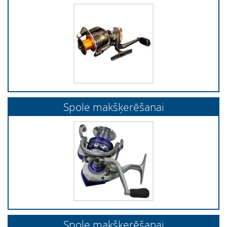
Spole makšķerēšanai
Spole makšķerēšanai