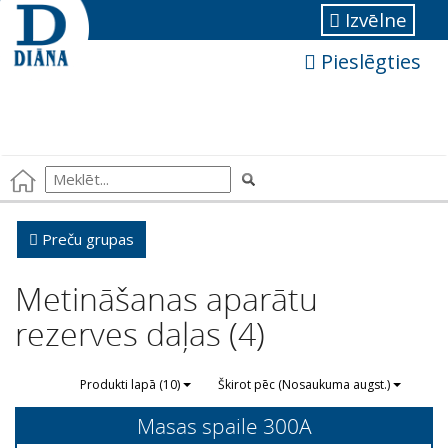
Izvēlne
Pieslēgties
Preču grupas
Metināšanas aparātu
rezerves daļas (4)
Produkti lapā (10)
Škirot pēc (Nosaukuma augst.)
Masas spaile 300A