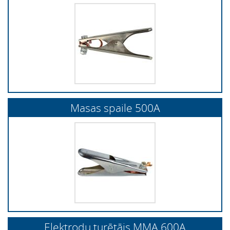
Masas spaile 500A
Elektrodu turētājs MMA 600A