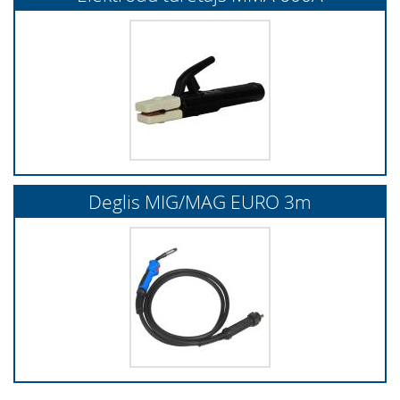
Deglis MIG/MAG EURO 3m