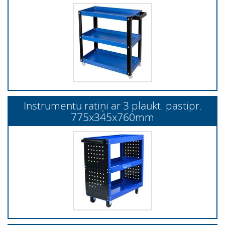
Instrumentu ratiņi ar 3 plaukt. pastipr.
775x345x760mm