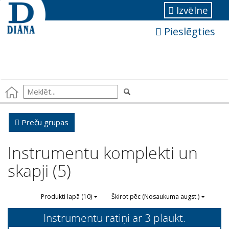
Izvēlne
Pieslēgties
Preču grupas
Instrumentu komplekti un
skapji (5)
Produkti lapā (10)
Škirot pēc (Nosaukuma augst.)
Instrumentu ratiņi ar 3 plaukt.