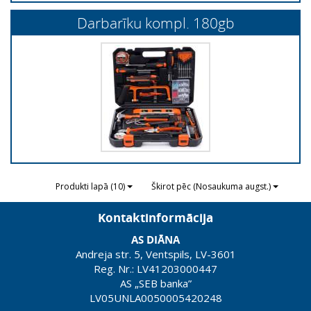
Darbarīku kompl. 180gb
Produkti lapā (10)
Škirot pēc (Nosaukuma augst.)
Kontaktinformācija
AS DIĀNA
Andreja str. 5, Ventspils, LV-3601
Reg. Nr.: LV41203000447
AS „SEB banka”
LV05UNLA0050005420248