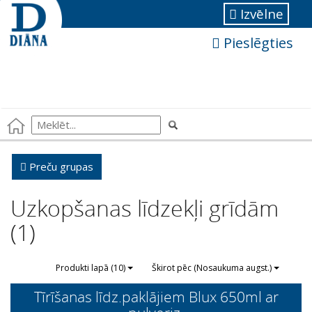
Izvēlne
Pieslēgties
Preču grupas
Uzkopšanas līdzekļi grīdām
(1)
Produkti lapā (10)
Škirot pēc (Nosaukuma augst.)
Tīrīšanas līdz.paklājiem Blux 650ml ar