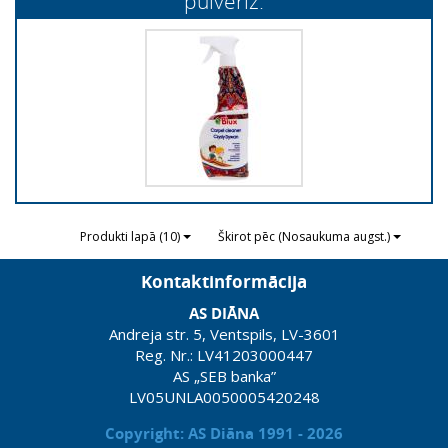
pulveriz.
Produkti lapā (10)
Škirot pēc (Nosaukuma augst.)
Kontaktinformācija
AS DIĀNA
Andreja str. 5, Ventspils, LV-3601
Reg. Nr.: LV41203000447
AS „SEB banka”
LV05UNLA0050005420248
Copyright: AS Diāna 1991 - 2026