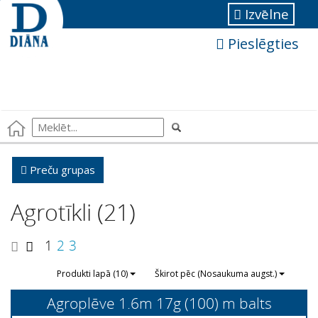
Izvēlne
Pieslēgties
Preču grupas
Agrotīkli (21)
1
2
3
Produkti lapā (10)
Škirot pēc (Nosaukuma augst.)
Agroplēve 1.6m 17g (100) m balts