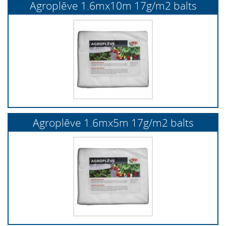
Agroplēve 1.6mx10m 17g/m2 balts
Agroplēve 1.6mx5m 17g/m2 balts