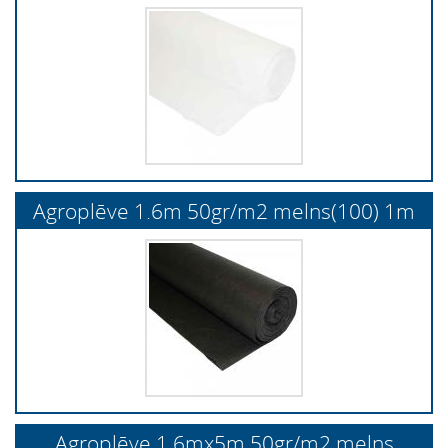
Agroplēve 1.6m 50gr/m2 melns(100) 1m
Agroplēve 1.6mx5m 50gr/m2 melns