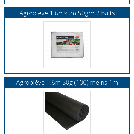
Agroplēve 1.6mx5m 50g/m2 balts
Agroplēve 1.6m 50g (100) melns 1m