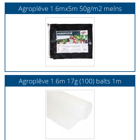
Agroplēve 1.6mx5m 50g/m2 melns
Agroplēve 1.6m 17g (100) balts 1m