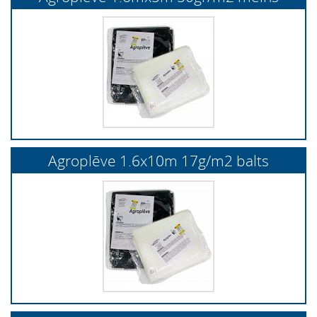
Agroplēve 1.6x10m 17g/m2 balts