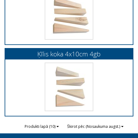
Ķīlis koka 4x10cm 4gb
Produkti lapā (10)
Škirot pēc (Nosaukuma augst.)