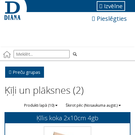
Izvēlne
Pieslēgties
Preču grupas
Ķīļi un plāksnes (2)
Produkti lapā (10)
Škirot pēc (Nosaukuma augst.)
Ķīlis koka 2x10cm 4gb