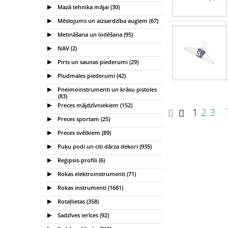
Mazā tehnika mājai (30)
Mēslojums un aizsardzība augiem (67)
Metināšana un lodēšana (95)
NAV (2)
Pirts un saunas piederumi (29)
Pludmales piederumi (42)
Pneimoinstrumenti un krāsu pistoles
(83)
Preces mājdzīvniekiem (152)
1
2
3
. . .
Preces sportam (25)
Preces svētkiem (89)
Puķu podi un citi dārza dekori (935)
Reģipsis-profili (6)
Rokas elektroinstrumenti (71)
Rokas instrumenti (1681)
Rotaļlietas (358)
Sadzīves ierīces (92)