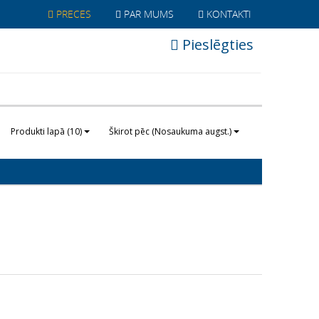
PRECES
PAR MUMS
KONTAKTI
Pieslēgties
Produkti lapā (10)
Škirot pēc (Nosaukuma augst.)