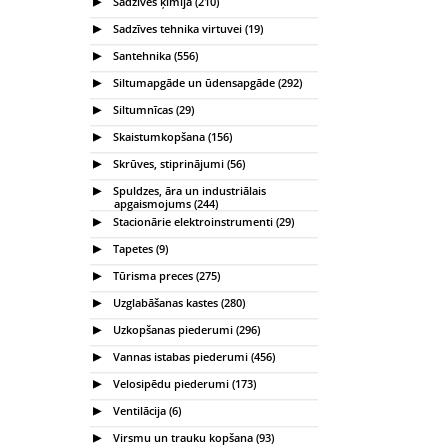
Sadzīves ķīmija (210)
Sadzīves tehnika virtuvei (19)
Santehnika (556)
Siltumapgāde un ūdensapgāde (292)
Siltumnīcas (29)
Skaistumkopšana (156)
Skrūves, stiprinājumi (56)
Spuldzes, āra un industriālais
apgaismojums (244)
Stacionārie elektroinstrumenti (29)
Tapetes (9)
Tūrisma preces (275)
Uzglabāšanas kastes (280)
Uzkopšanas piederumi (296)
Vannas istabas piederumi (456)
Velosipēdu piederumi (173)
Ventilācija (6)
Virsmu un trauku kopšana (93)