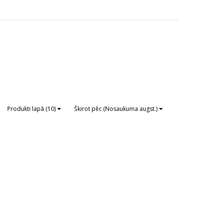
Produkti lapā (10)
Škirot pēc (Nosaukuma augst.)