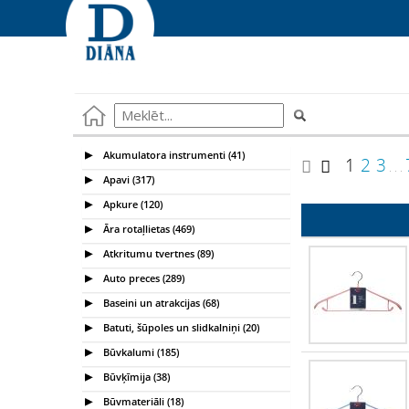
Akumulatora instrumenti (41)
1
2
3
. . .
Apavi (317)
Apkure (120)
Āra rotaļlietas (469)
Atkritumu tvertnes (89)
Auto preces (289)
Baseini un atrakcijas (68)
Batuti, šūpoles un slidkalniņi (20)
Būvkalumi (185)
Būvķīmija (38)
Būvmateriāli (18)