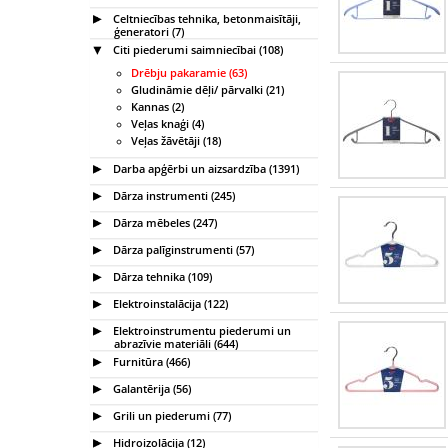
Celtniecības tehnika, betonmaisītāji,
ģeneratori (7)
Citi piederumi saimniecībai (108)
Drēbju pakaramie (63)
Gludināmie dēļi/ pārvalki (21)
Kannas (2)
Veļas knaģi (4)
Veļas žāvētāji (18)
Darba apģērbi un aizsardzība (1391)
Dārza instrumenti (245)
Dārza mēbeles (247)
Dārza palīginstrumenti (57)
Dārza tehnika (109)
Elektroinstalācija (122)
Elektroinstrumentu piederumi un
abrazīvie materiāli (644)
Furnitūra (466)
Galantērija (56)
Grili un piederumi (77)
Hidroizolācija (12)