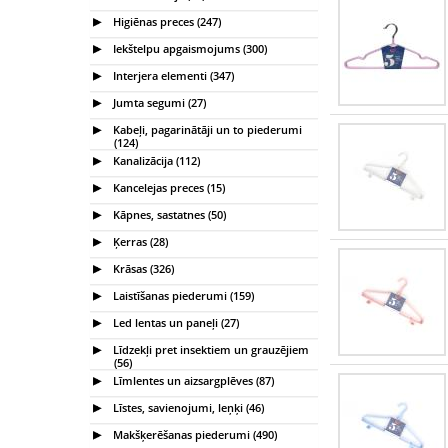
Higiēnas preces (247)
Iekštelpu apgaismojums (300)
Interjera elementi (347)
Jumta segumi (27)
Kabeļi, pagarinātāji un to piederumi
(124)
Kanalizācija (112)
Kancelejas preces (15)
Kāpnes, sastatnes (50)
Ķerras (28)
Krāsas (326)
Laistīšanas piederumi (159)
Led lentas un paneļi (27)
Līdzekļi pret insektiem un grauzējiem
(56)
Līmlentes un aizsargplēves (87)
Līstes, savienojumi, leņķi (46)
Makšķerēšanas piederumi (490)