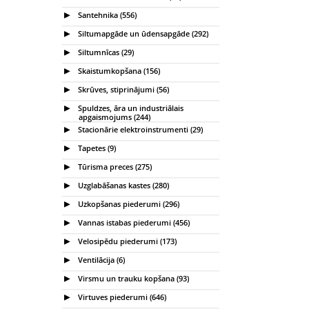
Santehnika (556)
Siltumapgāde un ūdensapgāde (292)
Siltumnīcas (29)
Skaistumkopšana (156)
Skrūves, stiprinājumi (56)
Spuldzes, āra un industriālais
apgaismojums (244)
Stacionārie elektroinstrumenti (29)
Tapetes (9)
Tūrisma preces (275)
Uzglabāšanas kastes (280)
Uzkopšanas piederumi (296)
Vannas istabas piederumi (456)
Velosipēdu piederumi (173)
Ventilācija (6)
Virsmu un trauku kopšana (93)
Virtuves piederumi (646)