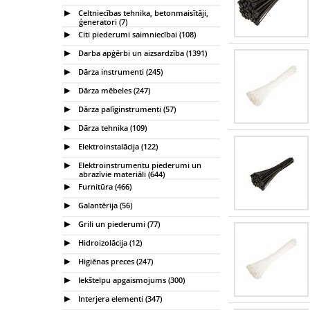
Celtniecības tehnika, betonmaisītāji,
ģeneratori (7)
Citi piederumi saimniecībai (108)
Darba apģērbi un aizsardzība (1391)
Dārza instrumenti (245)
Dārza mēbeles (247)
Dārza palīginstrumenti (57)
Dārza tehnika (109)
Elektroinstalācija (122)
Elektroinstrumentu piederumi un
abrazīvie materiāli (644)
Furnitūra (466)
Galantērija (56)
Grili un piederumi (77)
Hidroizolācija (12)
Higiēnas preces (247)
Iekštelpu apgaismojums (300)
Interjera elementi (347)