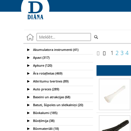
Akumulatora instrumenti (41)
1
2
3
4
Apavi (317)
Apkure (120)
Āra rotaļlietas (469)
Atkritumu tvertnes (89)
Auto preces (289)
Baseini un atrakcijas (68)
Batuti, šūpoles un slidkalniņi (20)
Būvkalumi (185)
Būvķīmija (38)
Būvmateriāli (18)