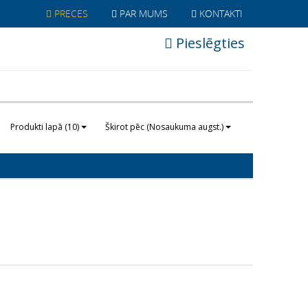
PRECES
PAR MUMS
KONTAKTI
Pieslēgties
Produkti lapā (10)
Škirot pēc (Nosaukuma augst.)