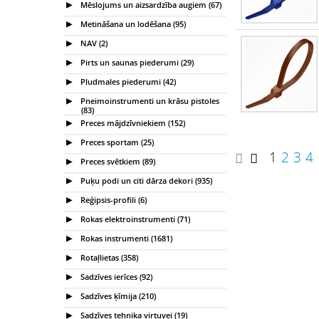
Mēslojums un aizsardzība augiem (67)
Metināšana un lodēšana (95)
NAV (2)
Pirts un saunas piederumi (29)
Pludmales piederumi (42)
Pneimoinstrumenti un krāsu pistoles
(83)
Preces mājdzīvniekiem (152)
Preces sportam (25)
1
2
3
4
Preces svētkiem (89)
Puķu podi un citi dārza dekori (935)
Reģipsis-profili (6)
Rokas elektroinstrumenti (71)
Rokas instrumenti (1681)
Rotaļlietas (358)
Sadzīves ierīces (92)
Sadzīves ķīmija (210)
Sadzīves tehnika virtuvei (19)