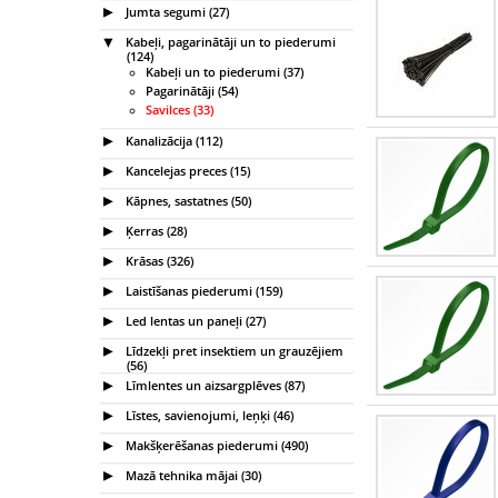
Jumta segumi (27)
Kabeļi, pagarinātāji un to piederumi
(124)
Kabeļi un to piederumi (37)
Pagarinātāji (54)
Savilces (33)
Kanalizācija (112)
Kancelejas preces (15)
Kāpnes, sastatnes (50)
Ķerras (28)
Krāsas (326)
Laistīšanas piederumi (159)
Led lentas un paneļi (27)
Līdzekļi pret insektiem un grauzējiem
(56)
Līmlentes un aizsargplēves (87)
Līstes, savienojumi, leņķi (46)
Makšķerēšanas piederumi (490)
Mazā tehnika mājai (30)