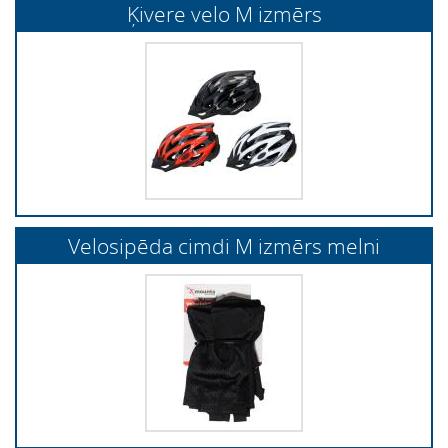
Ķivere velo M izmērs
Velosipēda cimdi M izmērs melni