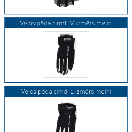
Velosipēda cimdi M izmērs melni
Velosipēda cimdi L izmērs melni