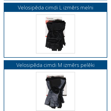
Velosipēda cimdi L izmērs melni
Velosipēda cimdi M izmērs pelēki