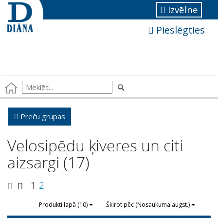
Izvēlne
Pieslēgties
Preču grupas
Velosipēdu ķiveres un citi
aizsargi (17)
1
2
Produkti lapā (10)
Škirot pēc (Nosaukuma augst.)