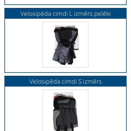
Velosipēda cimdi L izmērs pelēki
Velosipēda cimdi S izmērs