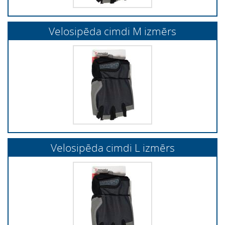
Velosipēda cimdi M izmērs
Velosipēda cimdi L izmērs