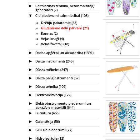
Celtniecības tehnika, betonmaisītāji,
ģeneratori (7)
Citi piederumi saimniecībai (108)
Drēbju pakaramie (63)
Gludināmie dēļi/ pārvalki (21)
Kannas (2)
Veļas knaģi (4)
Veļas žāvētāji (18)
Darba apģērbi un aizsardzība (1391)
Dārza instrumenti (245)
Dārza mēbeles (247)
Dārza palīginstrumenti (57)
Dārza tehnika (109)
Elektroinstalācija (122)
Elektroinstrumentu piederumi un
abrazīvie materiāli (644)
Furnitūra (466)
Galantērija (56)
Grili un piederumi (77)
Hidroizolācija (12)