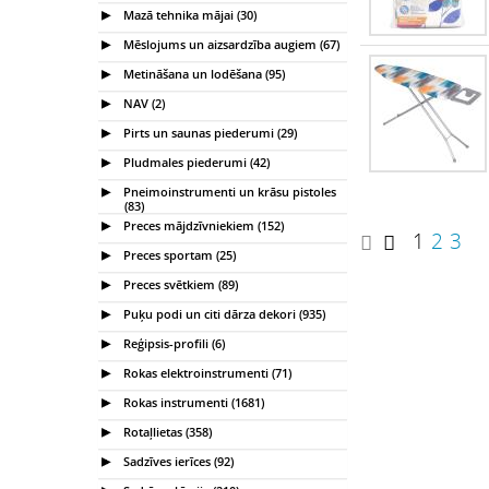
Mazā tehnika mājai (30)
Mēslojums un aizsardzība augiem (67)
Metināšana un lodēšana (95)
NAV (2)
Pirts un saunas piederumi (29)
Pludmales piederumi (42)
Pneimoinstrumenti un krāsu pistoles
(83)
Preces mājdzīvniekiem (152)
1
2
3
Preces sportam (25)
Preces svētkiem (89)
Puķu podi un citi dārza dekori (935)
Reģipsis-profili (6)
Rokas elektroinstrumenti (71)
Rokas instrumenti (1681)
Rotaļlietas (358)
Sadzīves ierīces (92)