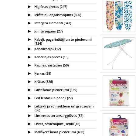
Higiēnas preces (247)
Iekštelpu apgaismojums (300)
Interjera elementi (347)
Jumta segumi (27)
Kabeļi, pagarinātāji un to piederumi
(124)
Kanalizācija (112)
Kancelejas preces (15)
Kāpnes, sastatnes (50)
Ķerras (28)
Krāsas (326)
Laistīšanas piederumi (159)
Led lentas un paneļi (27)
Līdzekļi pret insektiem un grauzējiem
(56)
Līmlentes un aizsargplēves (87)
Līstes, savienojumi, leņķi (46)
Makšķerēšanas piederumi (490)