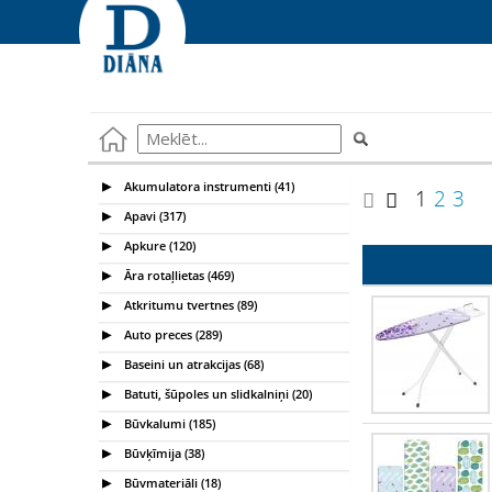
Akumulatora instrumenti (41)
1
2
3
Apavi (317)
Apkure (120)
Āra rotaļlietas (469)
Atkritumu tvertnes (89)
Auto preces (289)
Baseini un atrakcijas (68)
Batuti, šūpoles un slidkalniņi (20)
Būvkalumi (185)
Būvķīmija (38)
Būvmateriāli (18)