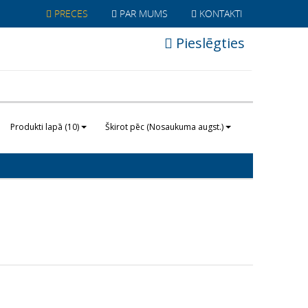
PRECES
PAR MUMS
KONTAKTI
Pieslēgties
Produkti lapā (10)
Škirot pēc (Nosaukuma augst.)