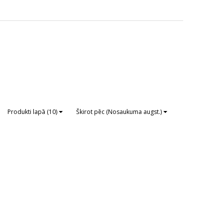
Produkti lapā (10)
Škirot pēc (Nosaukuma augst.)