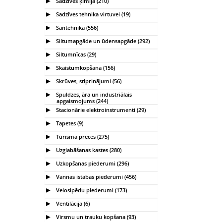
Sadzīves ķīmija (210)
Sadzīves tehnika virtuvei (19)
Santehnika (556)
Siltumapgāde un ūdensapgāde (292)
Siltumnīcas (29)
Skaistumkopšana (156)
Skrūves, stiprinājumi (56)
Spuldzes, āra un industriālais
apgaismojums (244)
Stacionārie elektroinstrumenti (29)
Tapetes (9)
Tūrisma preces (275)
Uzglabāšanas kastes (280)
Uzkopšanas piederumi (296)
Vannas istabas piederumi (456)
Velosipēdu piederumi (173)
Ventilācija (6)
Virsmu un trauku kopšana (93)