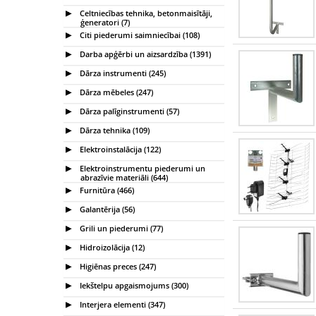
Celtniecības tehnika, betonmaisītāji,
ģeneratori (7)
Citi piederumi saimniecībai (108)
Darba apģērbi un aizsardzība (1391)
Dārza instrumenti (245)
Dārza mēbeles (247)
Dārza palīginstrumenti (57)
Dārza tehnika (109)
Elektroinstalācija (122)
Elektroinstrumentu piederumi un
abrazīvie materiāli (644)
Furnitūra (466)
Galantērija (56)
Grili un piederumi (77)
Hidroizolācija (12)
Higiēnas preces (247)
Iekštelpu apgaismojums (300)
Interjera elementi (347)