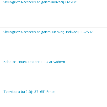
Skrūvgriezis-testeris ar gaism.indikāciju AC/DC
Skrūvgriezis-testeris ar gaism. un skaņ. indikāciju 0-250V
Kabatas ciparu testeris PRO ar vadiem
Televizora turētājs 37–65" Emos