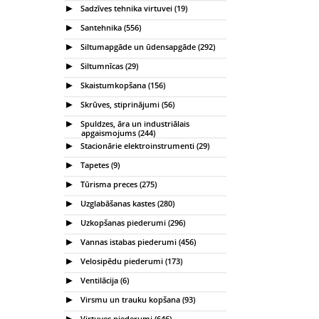
Sadzīves tehnika virtuvei (19)
Santehnika (556)
Siltumapgāde un ūdensapgāde (292)
Siltumnīcas (29)
Skaistumkopšana (156)
Skrūves, stiprinājumi (56)
Spuldzes, āra un industriālais
apgaismojums (244)
Stacionārie elektroinstrumenti (29)
Tapetes (9)
Tūrisma preces (275)
Uzglabāšanas kastes (280)
Uzkopšanas piederumi (296)
Vannas istabas piederumi (456)
Velosipēdu piederumi (173)
Ventilācija (6)
Virsmu un trauku kopšana (93)
Virtuves piederumi (646)