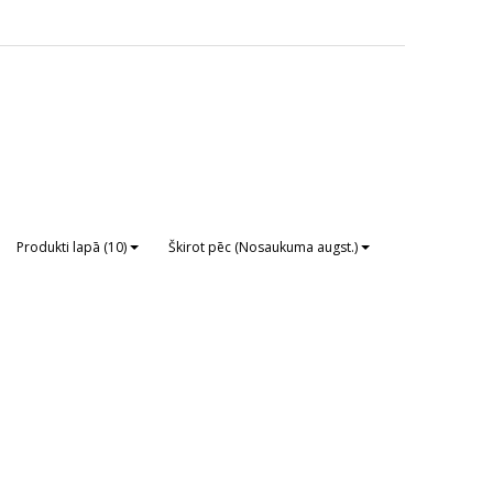
Produkti lapā (10)
Škirot pēc (Nosaukuma augst.)