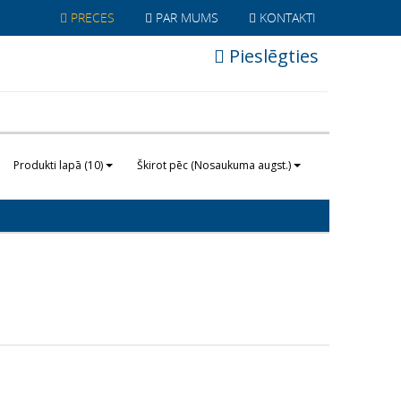
PRECES
PAR MUMS
KONTAKTI
Pieslēgties
Produkti lapā (10)
Škirot pēc (Nosaukuma augst.)