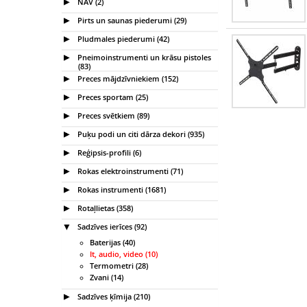
NAV (2)
Pirts un saunas piederumi (29)
Pludmales piederumi (42)
Pneimoinstrumenti un krāsu pistoles
(83)
Preces mājdzīvniekiem (152)
Preces sportam (25)
Preces svētkiem (89)
Puķu podi un citi dārza dekori (935)
Reģipsis-profili (6)
Rokas elektroinstrumenti (71)
Rokas instrumenti (1681)
Rotaļlietas (358)
Sadzīves ierīces (92)
Baterijas (40)
It, audio, video (10)
Termometri (28)
Zvani (14)
Sadzīves ķīmija (210)