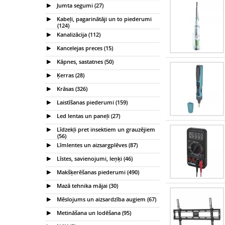
Jumta segumi (27)
Kabeļi, pagarinātāji un to piederumi
(124)
Kanalizācija (112)
Kancelejas preces (15)
Kāpnes, sastatnes (50)
Ķerras (28)
Krāsas (326)
Laistīšanas piederumi (159)
Led lentas un paneļi (27)
Līdzekļi pret insektiem un grauzējiem
(56)
Līmlentes un aizsargplēves (87)
Līstes, savienojumi, leņķi (46)
Makšķerēšanas piederumi (490)
Mazā tehnika mājai (30)
Mēslojums un aizsardzība augiem (67)
Metināšana un lodēšana (95)