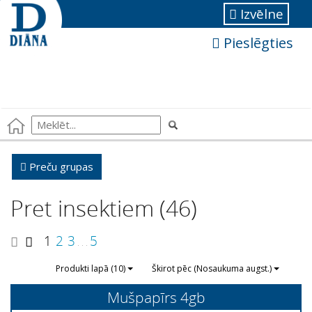
Izvēlne
Pieslēgties
Preču grupas
Pret insektiem (46)
1
2
3
5
. . .
Produkti lapā (10)
Škirot pēc (Nosaukuma augst.)
Mušpapīrs 4gb