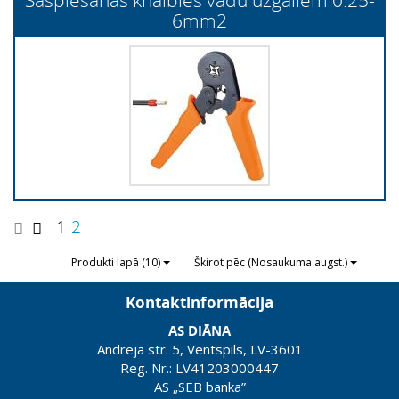
6mm2
1
2
Produkti lapā (10)
Škirot pēc (Nosaukuma augst.)
Kontaktinformācija
AS DIĀNA
Andreja str. 5, Ventspils, LV-3601
Reg. Nr.: LV41203000447
AS „SEB banka”