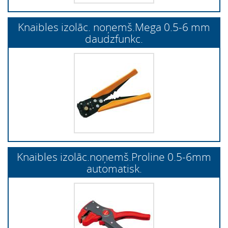
Knaibles izolāc. noņemš.Mega 0.5-6 mm
daudzfunkc.
Knaibles izolāc.noņemš.Proline 0.5-6mm
automatisk.