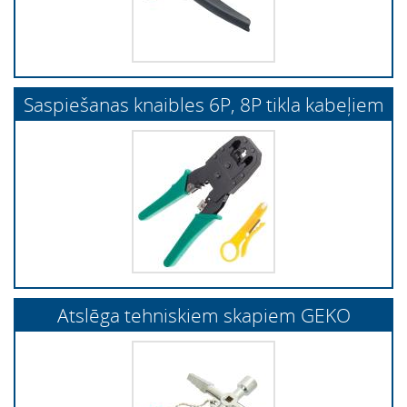
Saspiešanas knaibles 6P, 8P tikla kabeļiem
Atslēga tehniskiem skapiem GEKO