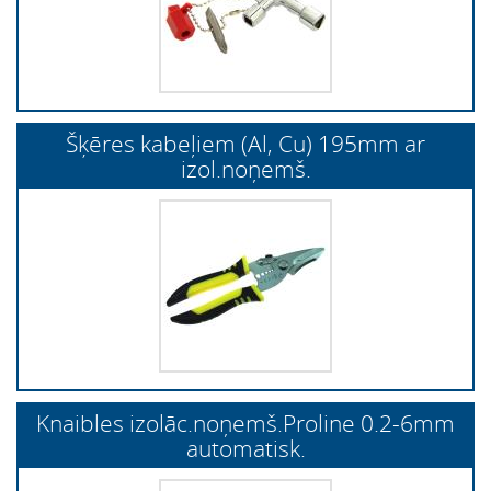
Šķēres kabeļiem (Al, Cu) 195mm ar
izol.noņemš.
Knaibles izolāc.noņemš.Proline 0.2-6mm
automatisk.