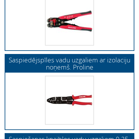
Saspiedējspīles vadu uzgaliem ar izolaciju
noņemš. Proline
Saspiešanas knaibles vadu uzgaliem 0.25-