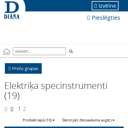
Izvēlne
Pieslēgties
Preču grupas
Elektriķa specinstrumenti
(19)
1
2
Produkti lapā (10)
Škirot pēc (Nosaukuma augst.)