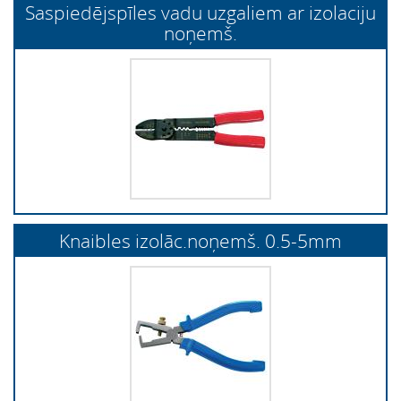
Saspiedējspīles vadu uzgaliem ar izolaciju
noņemš.
Knaibles izolāc.noņemš. 0.5-5mm