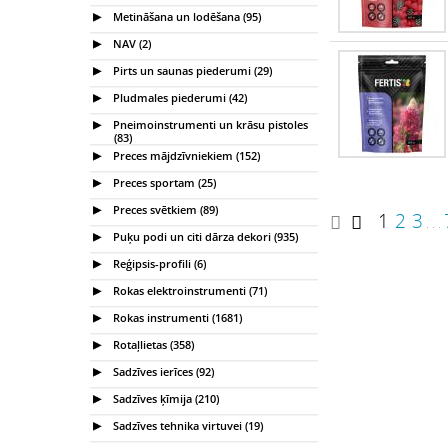
Metināšana un lodēšana (95)
NAV (2)
Pirts un saunas piederumi (29)
Pludmales piederumi (42)
Pneimoinstrumenti un krāsu pistoles
(83)
Preces mājdzīvniekiem (152)
Preces sportam (25)
Preces svētkiem (89)
1
2
3
. . .
Puķu podi un citi dārza dekori (935)
Reģipsis-profili (6)
Rokas elektroinstrumenti (71)
Rokas instrumenti (1681)
Rotaļlietas (358)
Sadzīves ierīces (92)
Sadzīves ķīmija (210)
Sadzīves tehnika virtuvei (19)