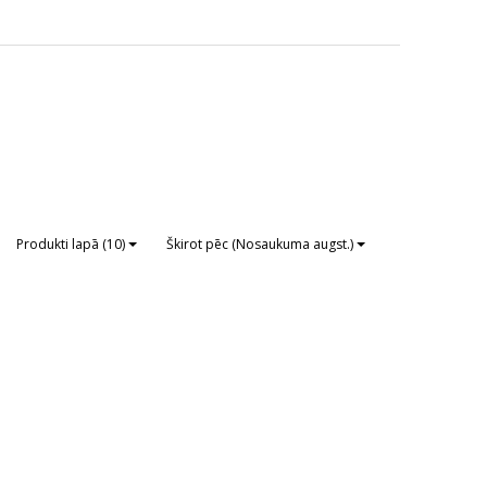
Produkti lapā (10)
Škirot pēc (Nosaukuma augst.)