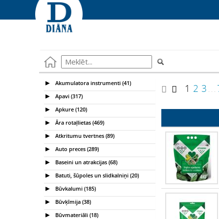
Akumulatora instrumenti (41)
1
2
3
. . .
Apavi (317)
Apkure (120)
Āra rotaļlietas (469)
Atkritumu tvertnes (89)
Auto preces (289)
Baseini un atrakcijas (68)
Batuti, šūpoles un slidkalniņi (20)
Būvkalumi (185)
Būvķīmija (38)
Būvmateriāli (18)