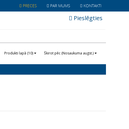
PRECES
PAR MUMS
KONTAKTI
Pieslēgties
Produkti lapā (10)
Škirot pēc (Nosaukuma augst.)