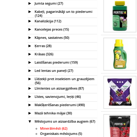
Jumta segumi (27)
Kabeļi, pagarinātāji un to piederumi
(124)
Kanalizācija (112)
Kancelejas preces (15)
Kāpnes, sastatnes (50)
Ķerras (28)
Krāsas (326)
Laistīšanas piederumi (159)
Led lentas un paneļi (27)
Līdzekļi pret insektiem un grauzējiem
(56)
Līmlentes un aizsargplēves (87)
Līstes, savienojumi, leņķi (46)
Makšķerēšanas piederumi (490)
Mazā tehnika mājai (30)
Mēslojums un aizsardzība augiem (67)
Minerālmēsli (62)
Organiskais mēslojums (5)