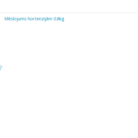
Mēslojums hortenzijām 0.8kg
7