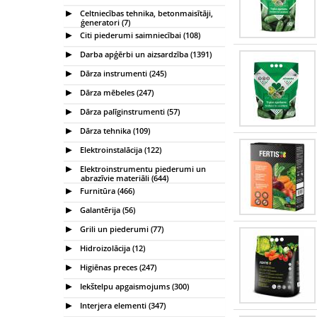
Celtniecības tehnika, betonmaisītāji,
ģeneratori (7)
Citi piederumi saimniecībai (108)
Darba apģērbi un aizsardzība (1391)
Dārza instrumenti (245)
Dārza mēbeles (247)
Dārza palīginstrumenti (57)
Dārza tehnika (109)
Elektroinstalācija (122)
Elektroinstrumentu piederumi un
abrazīvie materiāli (644)
Furnitūra (466)
Galantērija (56)
Grili un piederumi (77)
Hidroizolācija (12)
Higiēnas preces (247)
Iekštelpu apgaismojums (300)
Interjera elementi (347)