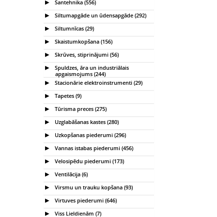
Santehnika (556)
Siltumapgāde un ūdensapgāde (292)
Siltumnīcas (29)
Skaistumkopšana (156)
Skrūves, stiprinājumi (56)
Spuldzes, āra un industriālais
apgaismojums (244)
Stacionārie elektroinstrumenti (29)
Tapetes (9)
Tūrisma preces (275)
Uzglabāšanas kastes (280)
Uzkopšanas piederumi (296)
Vannas istabas piederumi (456)
Velosipēdu piederumi (173)
Ventilācija (6)
Virsmu un trauku kopšana (93)
Virtuves piederumi (646)
Viss Lieldienām (7)