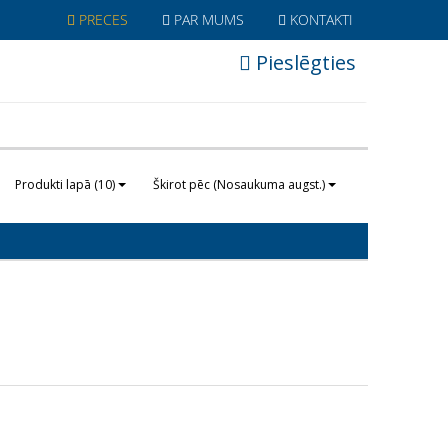
PRECES
PAR MUMS
KONTAKTI
Pieslēgties
Produkti lapā (10)
Škirot pēc (Nosaukuma augst.)