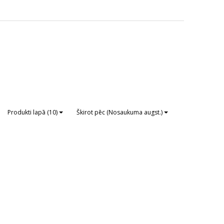
Produkti lapā (10)
Škirot pēc (Nosaukuma augst.)