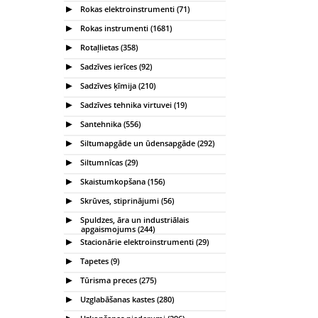
Rokas elektroinstrumenti (71)
Rokas instrumenti (1681)
Rotaļlietas (358)
Sadzīves ierīces (92)
Sadzīves ķīmija (210)
Sadzīves tehnika virtuvei (19)
Santehnika (556)
Siltumapgāde un ūdensapgāde (292)
Siltumnīcas (29)
Skaistumkopšana (156)
Skrūves, stiprinājumi (56)
Spuldzes, āra un industriālais
apgaismojums (244)
Stacionārie elektroinstrumenti (29)
Tapetes (9)
Tūrisma preces (275)
Uzglabāšanas kastes (280)
Uzkopšanas piederumi (296)