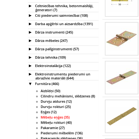
Celtniecības tehnika, betonmaisītāji,
ģeneratori (7)
Citi piederumi saimniecībai (108)
Darba apģērbi un aizsardzība (1391)
Dārza instrumenti (245)
Dārza mēbeles (247)
Dārza palīginstrumenti (57)
Dārza tehnika (109)
Elektroinstalācija (122)
Elektroinstrumentu piederumi un
abrazīvie materiāli (644)
Furnitūra (466)
Aizbīdņi (50)
Cilindru mehānismi, slēdzenes (8)
Durvju atdures (12)
Durvju rokturi (25)
Eņģes (12)
Mēbeļu eņģes (35)
Mēbeļu rokturi (40)
Pakaramie (27)
Piederumi mēbelēm (136)
Piekaramās slēdzenes (36)