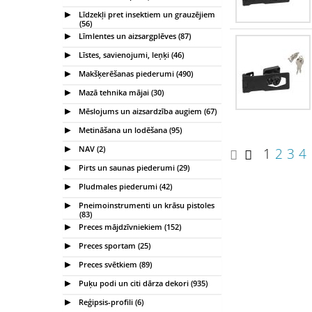
Līdzekļi pret insektiem un grauzējiem
(56)
Līmlentes un aizsargplēves (87)
Līstes, savienojumi, leņķi (46)
Makšķerēšanas piederumi (490)
Mazā tehnika mājai (30)
Mēslojums un aizsardzība augiem (67)
Metināšana un lodēšana (95)
NAV (2)
1
2
3
4
Pirts un saunas piederumi (29)
Pludmales piederumi (42)
Pneimoinstrumenti un krāsu pistoles
(83)
Preces mājdzīvniekiem (152)
Preces sportam (25)
Preces svētkiem (89)
Puķu podi un citi dārza dekori (935)
Reģipsis-profili (6)