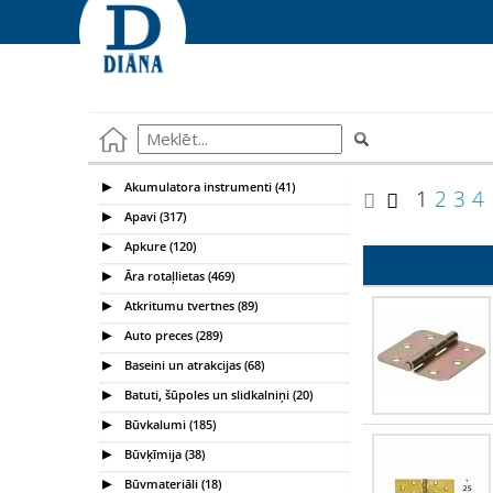
Akumulatora instrumenti (41)
1
2
3
4
Apavi (317)
Apkure (120)
Āra rotaļlietas (469)
Atkritumu tvertnes (89)
Auto preces (289)
Baseini un atrakcijas (68)
Batuti, šūpoles un slidkalniņi (20)
Būvkalumi (185)
Būvķīmija (38)
Būvmateriāli (18)