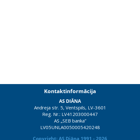
Kontaktinformācija
AS DIĀNA
Andreja str. 5, Ventspils, LV-3601
Reg. Nr.: LV41203000447
AS „SEB banka”
LV05UNLA0050005420248
Copyright: AS Diāna 1991 - 2026