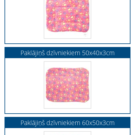
Paklājiņš dzīvniekiem 50x40x3cm
Paklājiņš dzīvniekiem 60x50x3cm