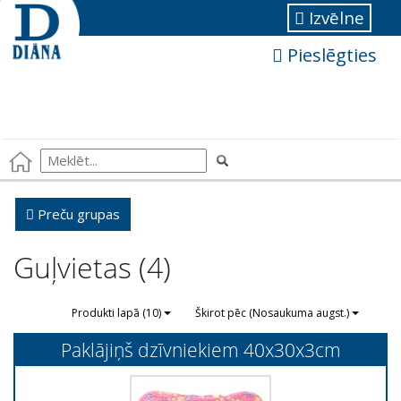
Izvēlne
Pieslēgties
Preču grupas
Guļvietas (4)
Produkti lapā (10)
Škirot pēc (Nosaukuma augst.)
Paklājiņš dzīvniekiem 40x30x3cm