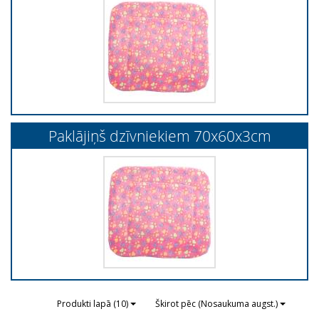
Paklājiņš dzīvniekiem 70x60x3cm
Produkti lapā (10)
Škirot pēc (Nosaukuma augst.)