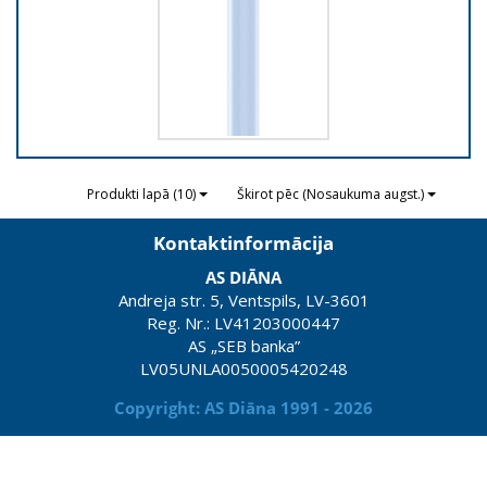
Produkti lapā (10)
Škirot pēc (Nosaukuma augst.)
Kontaktinformācija
AS DIĀNA
Andreja str. 5, Ventspils, LV-3601
Reg. Nr.: LV41203000447
AS „SEB banka”
LV05UNLA0050005420248
Copyright: AS Diāna 1991 - 2026