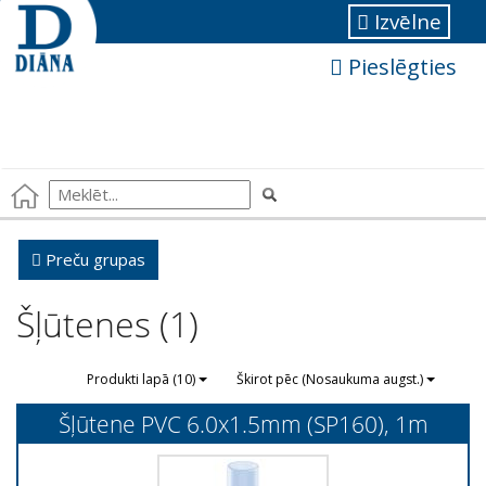
Izvēlne
Pieslēgties
Preču grupas
Šļūtenes (1)
Produkti lapā (10)
Škirot pēc (Nosaukuma augst.)
Šļūtene PVC 6.0x1.5mm (SP160), 1m