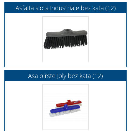
Asfalta slota Industriale bez kāta (12)
Asā birste Joly bez kāta (12)