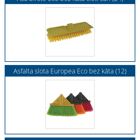
Asfalta slota Europea Eco bez kāta (12)