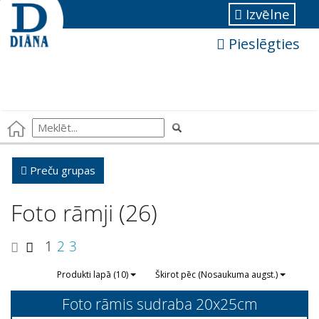
Izvēlne
Pieslēgties
Preču grupas
Foto rāmji (26)
1
2
3
Produkti lapā (10)
Škirot pēc (Nosaukuma augst.)
Foto rāmis sudraba 20x25cm