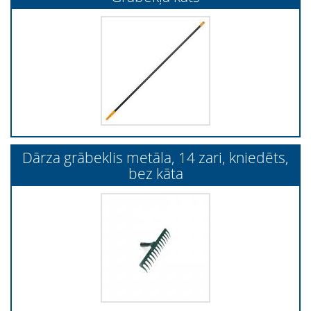
Dārza grābeklis metāla, 14 zari, kniedēts,
bez kāta