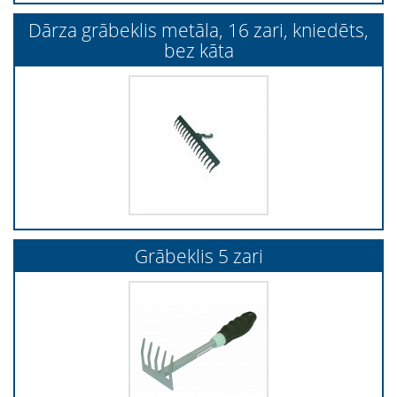
Dārza grābeklis metāla, 16 zari, kniedēts,
bez kāta
Grābeklis 5 zari