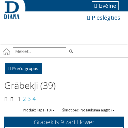
Izvēlne
Pieslēgties
Preču grupas
Grābekļi (39)
1
2
3
4
Produkti lapā (10)
Škirot pēc (Nosaukuma augst.)
Grābeklis 9 zari Flower