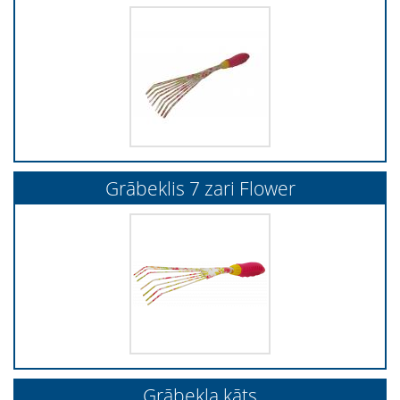
Grābeklis 7 zari Flower
Grābekļa kāts