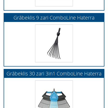
Grābeklis 9 zari ComboLine Haterra
Grābeklis 30 zari 3in1 ComboLine Haterra