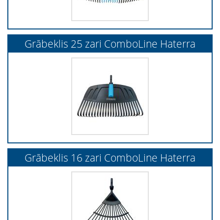
Grābeklis 25 zari ComboLine Haterra
Grābeklis 16 zari ComboLine Haterra