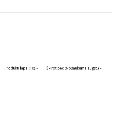
Produkti lapā (10)
Škirot pēc (Nosaukuma augst.)