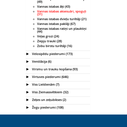
(49)
Vannas istabas āķi (43)
Vannas istabas aksesuāri, spoguļi
(31)
Vannas istabas dvieļu turētāji (21)
Vannas istabas paklāji (67)
Vannas istabas ratiņi un plauktiņi
(44)
Veļas grozi (24)
Ziepju trauki (28)
Zobu birstu turētāji (16)
Velosipēdu piederumi (173)
Ventilācija (6)
Virsmu un trauku kopšana (93)
Virtuves piederumi (646)
Viss Lieldienām (7)
Viss Ziemassvētkiem (32)
Zeķes un zeķubikses (2)
Žogu piederumi (108)