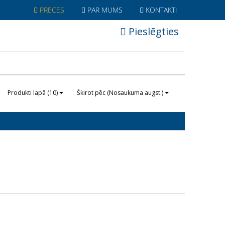
PRECES
PAR MUMS
KONTAKTI
Pieslēgties
Produkti lapā (10)
Škirot pēc (Nosaukuma augst.)