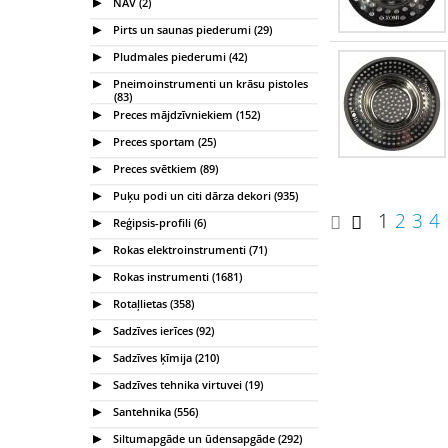
NAV (2)
Pirts un saunas piederumi (29)
Pludmales piederumi (42)
Pneimoinstrumenti un krāsu pistoles
(83)
Preces mājdzīvniekiem (152)
Preces sportam (25)
Preces svētkiem (89)
Puķu podi un citi dārza dekori (935)
1
2
3
4
Reģipsis-profili (6)
Rokas elektroinstrumenti (71)
Rokas instrumenti (1681)
Rotaļlietas (358)
Sadzīves ierīces (92)
Sadzīves ķīmija (210)
Sadzīves tehnika virtuvei (19)
Santehnika (556)
Siltumapgāde un ūdensapgāde (292)