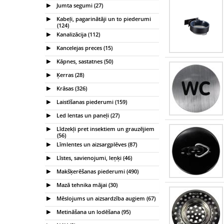
Jumta segumi (27)
Kabeļi, pagarinātāji un to piederumi
(124)
Kanalizācija (112)
Kancelejas preces (15)
Kāpnes, sastatnes (50)
Ķerras (28)
Krāsas (326)
Laistīšanas piederumi (159)
Led lentas un paneļi (27)
Līdzekļi pret insektiem un grauzējiem
(56)
Līmlentes un aizsargplēves (87)
Līstes, savienojumi, leņķi (46)
Makšķerēšanas piederumi (490)
Mazā tehnika mājai (30)
Mēslojums un aizsardzība augiem (67)
Metināšana un lodēšana (95)