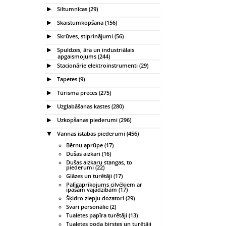
Siltumnīcas (29)
Skaistumkopšana (156)
Skrūves, stiprinājumi (56)
Spuldzes, āra un industriālais
apgaismojums (244)
Stacionārie elektroinstrumenti (29)
Tapetes (9)
Tūrisma preces (275)
Uzglabāšanas kastes (280)
Uzkopšanas piederumi (296)
Vannas istabas piederumi (456)
Bērnu aprūpe (17)
Dušas aizkari (16)
Dušas aizkaru stangas, to
piederumi (22)
Glāzes un turētāji (17)
Palīgaprīkojums cilvēkiem ar
īpašām vajadzībām (17)
Šķidro ziepju dozatori (29)
Svari personālie (2)
Tualetes papīra turētāji (13)
Tualetes poda birstes un turētāji