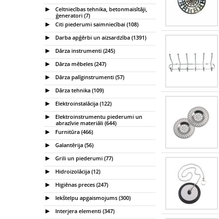
Celtniecības tehnika, betonmaisītāji,
ģeneratori (7)
Citi piederumi saimniecībai (108)
Darba apģērbi un aizsardzība (1391)
Dārza instrumenti (245)
Dārza mēbeles (247)
Dārza palīginstrumenti (57)
Dārza tehnika (109)
Elektroinstalācija (122)
Elektroinstrumentu piederumi un
abrazīvie materiāli (644)
Furnitūra (466)
Galantērija (56)
Grili un piederumi (77)
Hidroizolācija (12)
Higiēnas preces (247)
Iekštelpu apgaismojums (300)
Interjera elementi (347)