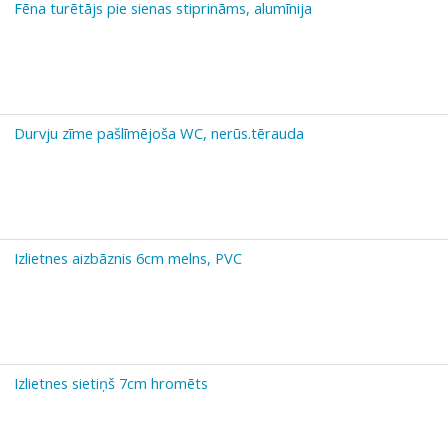
Fēna turētājs pie sienas stiprināms, alumīnija
Durvju zīme pašlīmējoša WC, nerūs.tērauda
Izlietnes aizbāznis 6cm melns, PVC
Izlietnes sietiņš 7cm hromēts