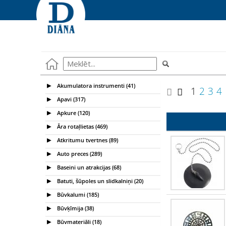
Akumulatora instrumenti (41)
1
2
3
4
Apavi (317)
Apkure (120)
Āra rotaļlietas (469)
Atkritumu tvertnes (89)
Auto preces (289)
Baseini un atrakcijas (68)
Batuti, šūpoles un slidkalniņi (20)
Būvkalumi (185)
Būvķīmija (38)
Būvmateriāli (18)