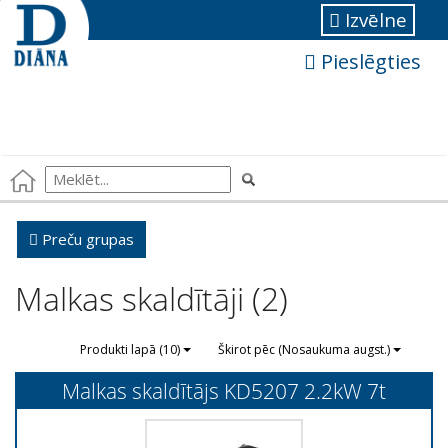
Izvēlne
Pieslēgties
Preču grupas
Malkas skaldītāji (2)
Produkti lapā (10)
Škirot pēc (Nosaukuma augst.)
Malkas skaldītājs KD5207 2.2kW 7t