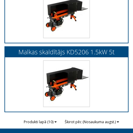
Malkas skaldītājs KD5206 1.5kW 5t
Produkti lapā (10)
Škirot pēc (Nosaukuma augst.)