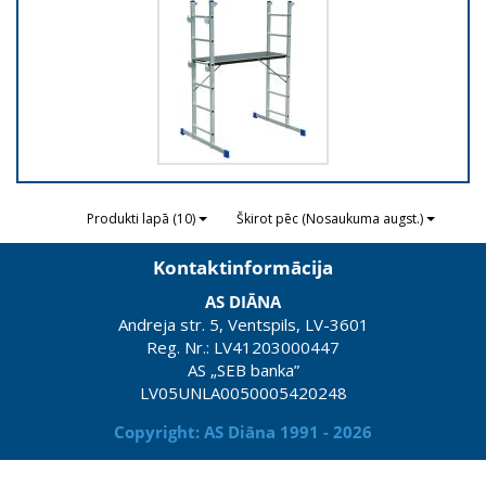
Produkti lapā (10)
Škirot pēc (Nosaukuma augst.)
Kontaktinformācija
AS DIĀNA
Andreja str. 5, Ventspils, LV-3601
Reg. Nr.: LV41203000447
AS „SEB banka”
LV05UNLA0050005420248
Copyright: AS Diāna 1991 - 2026