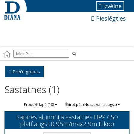
Izvēlne
Pieslēgties
Preču grupas
Sastatnes (1)
Produkti lapā (10)
Škirot pēc (Nosaukuma augst.)
Kāpnes alumīnija sastātnes HPP 650
platf.augst 0.95m/max2.9m Elkop