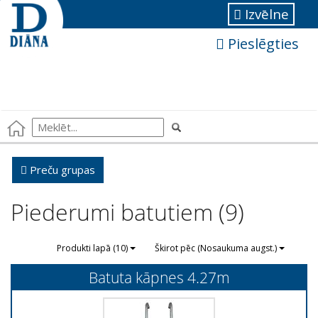
Izvēlne
Pieslēgties
Preču grupas
Piederumi batutiem (9)
Produkti lapā (10)
Škirot pēc (Nosaukuma augst.)
Batuta kāpnes 4.27m