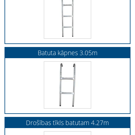
Batuta kāpnes 3.05m
Drošības tīkls batutam 4.27m