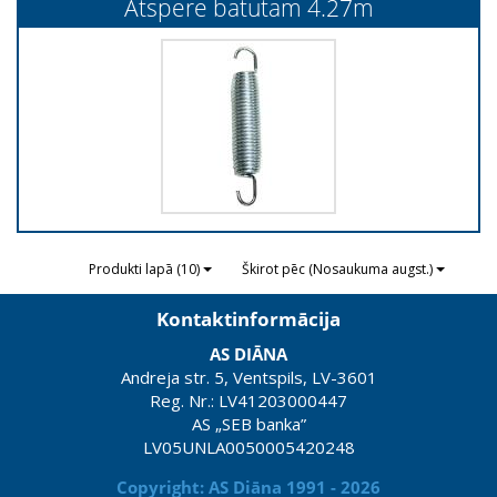
Atspere batutam 4.27m
Produkti lapā (10)
Škirot pēc (Nosaukuma augst.)
Kontaktinformācija
AS DIĀNA
Andreja str. 5, Ventspils, LV-3601
Reg. Nr.: LV41203000447
AS „SEB banka”
LV05UNLA0050005420248
Copyright: AS Diāna 1991 - 2026