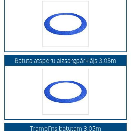
Batuta atsperu aizsargpārklājs 3.05m
Tramplīns batutam 3.05m