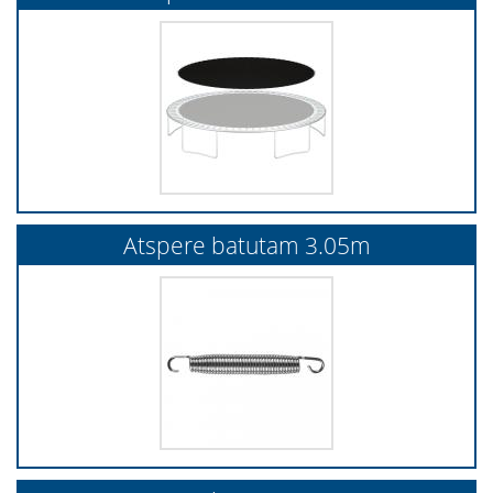
Atspere batutam 3.05m