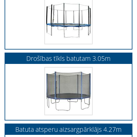
Drošības tīkls batutam 3.05m
Batuta atsperu aizsargpārklājs 4.27m