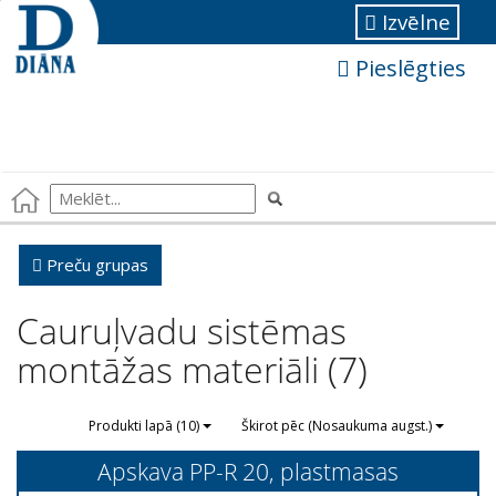
Izvēlne
Pieslēgties
Preču grupas
Cauruļvadu sistēmas
montāžas materiāli (7)
Produkti lapā (10)
Škirot pēc (Nosaukuma augst.)
Apskava PP-R 20, plastmasas