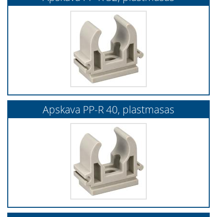
Apskava PP-R 40, plastmasas