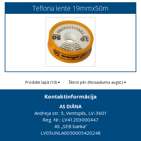
Teflona lente 19mmx50m
Produkti lapā (10)
Škirot pēc (Nosaukuma augst.)
Kontaktinformācija
AS DIĀNA
Andreja str. 5, Ventspils, LV-3601
Reg. Nr.: LV41203000447
AS „SEB banka”
LV05UNLA0050005420248