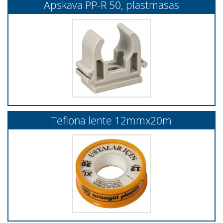
Apskava PP-R 50, plastmasas
Teflona lente 12mmx20m