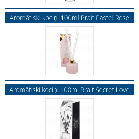
Aromātiski kociņi 100ml Brait Pastel Rose
Aromātiski kociņi 100ml Brait Secret Love