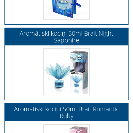
Aromātiski kociņi 50ml Brait Night
Sapphire
Aromātiski kociņi 50ml Brait Romantic
Ruby