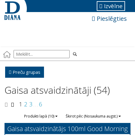
Izvēlne
Pieslēgties
Preču grupas
Gaisa atsvaidzinātāji (54)
1
2
3
6
. . .
Produkti lapā (10)
Škirot pēc (Nosaukuma augst.)
Gaisa atsvaidzinātājs 100ml Good Morning