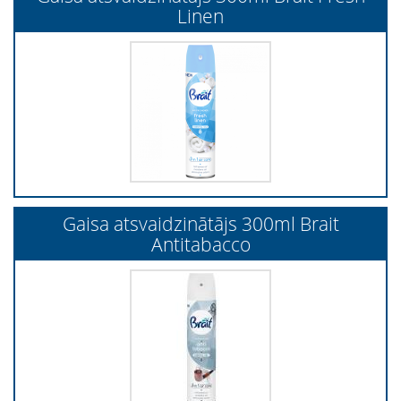
Linen
Gaisa atsvaidzinātājs 300ml Brait
Antitabacco