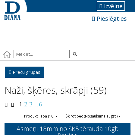
Izvēlne
Pieslēgties
Preču grupas
Naži, šķēres, skrāpji (59)
1
2
3
6
. . .
Produkti lapā (10)
Škirot pēc (Nosaukuma augst.)
Asmeņi 18mm no SK5 tērauda 10gb