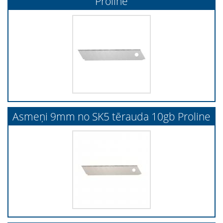
Proline
Asmeņi 9mm no SK5 tērauda 10gb Proline