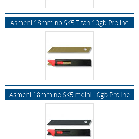
Asmeņi 18mm no SK5 Titan 10gb Proline
Asmeņi 18mm no SK5 melni 10gb Proline