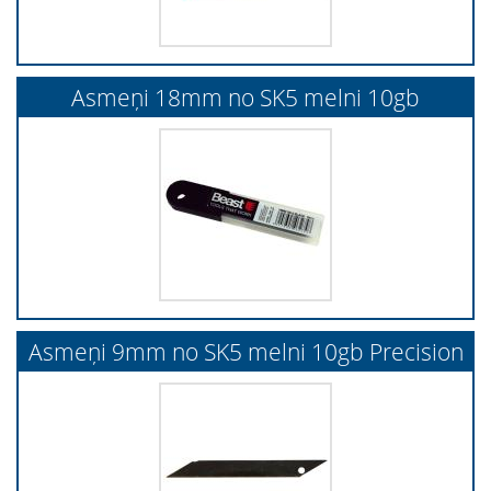
Asmeņi 18mm no SK5 melni 10gb
Asmeņi 9mm no SK5 melni 10gb Precision