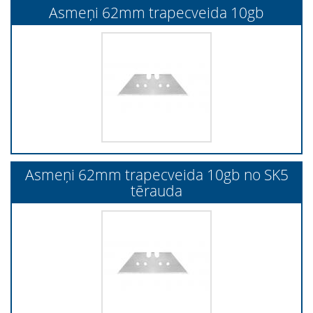
Asmeņi 62mm trapecveida 10gb
Asmeņi 62mm trapecveida 10gb no SK5
tērauda