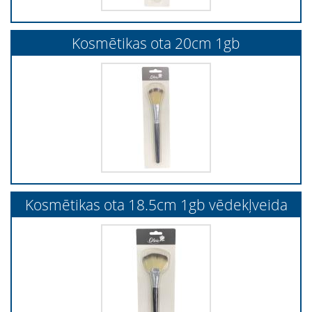
Kosmētikas ota 20cm 1gb
Kosmētikas ota 18.5cm 1gb vēdekļveida