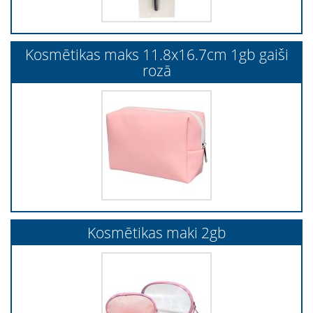
Kosmētikas maks 11.8x16.7cm 1gb gaiši
rozā
Kosmētikas maki 2gb