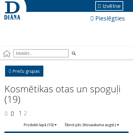
Izvēlne
Pieslēgties
Preču grupas
Kosmētikas otas un spoguļi
(19)
1
2
Produkti lapā (10)
Škirot pēc (Nosaukuma augst.)