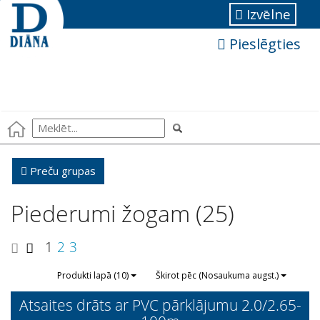
Izvēlne
Pieslēgties
Preču grupas
Piederumi žogam (25)
1
2
3
Produkti lapā (10)
Škirot pēc (Nosaukuma augst.)
Atsaites drāts ar PVC pārklājumu 2.0/2.65-