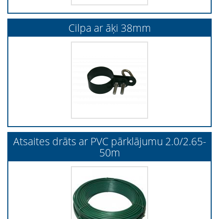
Cilpa ar āķi 38mm
Atsaites drāts ar PVC pārklājumu 2.0/2.65-
50m