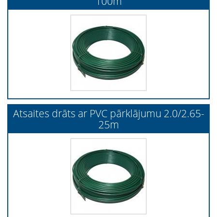
100m
Atsaites drāts ar PVC pārklājumu 2.0/2.65-
25m