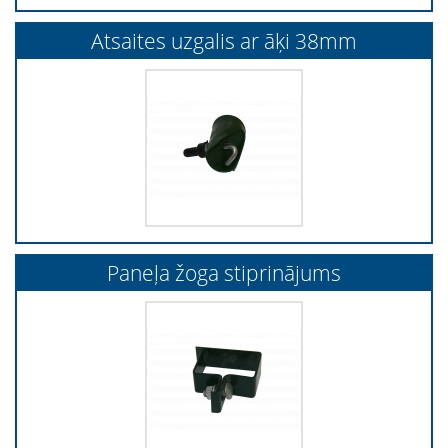
Atsaites uzgalis ar āķi 38mm
Paneļa žoga stiprinājums