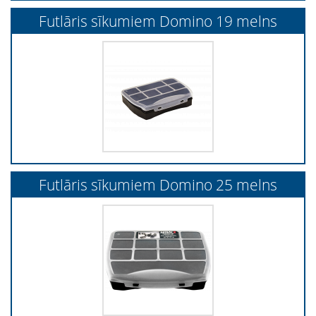
Futlāris sīkumiem Domino 19 melns
Futlāris sīkumiem Domino 25 melns