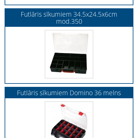
Futlāris sīkumiem 34.5x24.5x6cm
mod.350
Futlāris sīkumiem Domino 36 melns