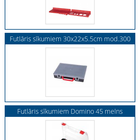
Futlāris sīkumiem 30x22x5.5cm mod.300
Futlāris sīkumiem Domino 45 melns