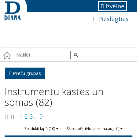
Izvēlne
Pieslēgties
Preču grupas
Instrumentu kastes un
somas (82)
1
2
3
9
. . .
Produkti lapā (10)
Škirot pēc (Nosaukuma augst.)