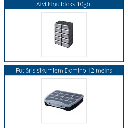
Atvilktņu bloks 10gb.
Futlāris sīkumiem Domino 12 melns