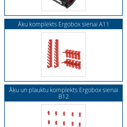
Āķu komplekts Ergobox sienai A11
Āķu un plauktu komplekts Ergobox sienai
B12