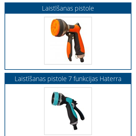
Laistīšanas pistole
Laistīšanas pistole 7 funkcijas Haterra