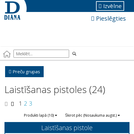
Izvēlne
Pieslēgties
Preču grupas
Laistīšanas pistoles (24)
1
2
3
Produkti lapā (10)
Škirot pēc (Nosaukuma augst.)
Laistīšanas pistole