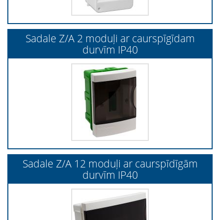
Sadale Z/A 2 moduļi ar caurspīgīdam
durvīm IP40
Sadale Z/A 12 moduļi ar caurspīdīgām
durvīm IP40