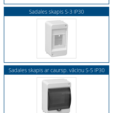
Sadales skapis S-3 IP30
Sadales skapis ar caursp. vāciņu S-5 IP30