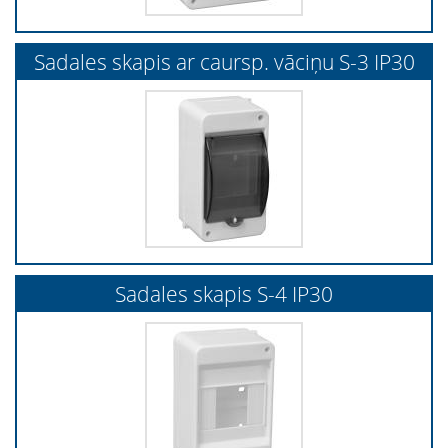
Sadales skapis ar caursp. vāciņu S-3 IP30
Sadales skapis S-4 IP30