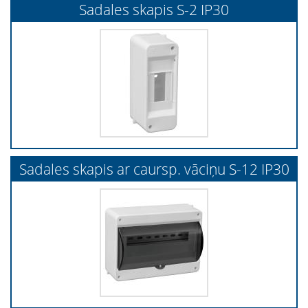
Sadales skapis S-2 IP30
Sadales skapis ar caursp. vāciņu S-12 IP30