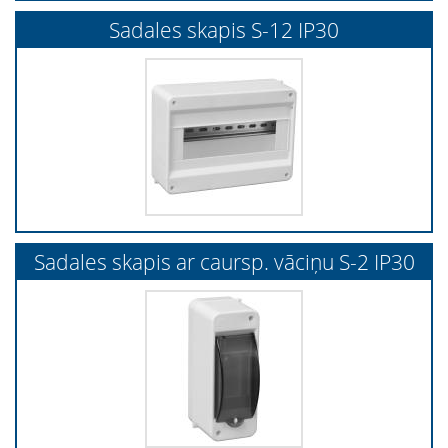
Sadales skapis S-12 IP30
Sadales skapis ar caursp. vāciņu S-2 IP30