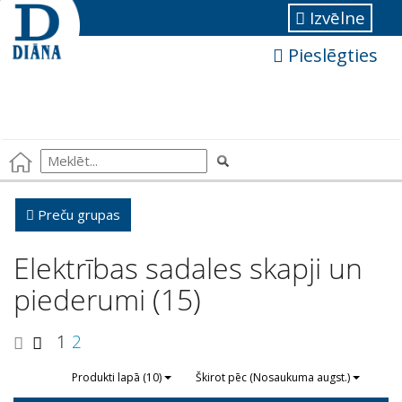
Izvēlne
Pieslēgties
Preču grupas
Elektrības sadales skapji un
piederumi (15)
1
2
Produkti lapā (10)
Škirot pēc (Nosaukuma augst.)