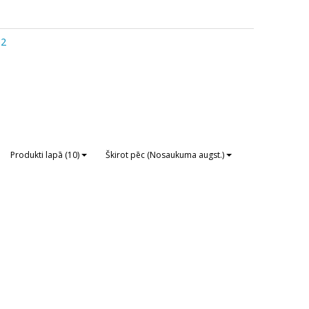
m2
Produkti lapā (10)
Škirot pēc (Nosaukuma augst.)