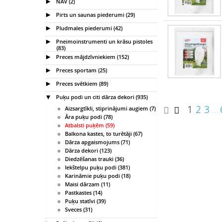
NAV (2)
Pirts un saunas piederumi (29)
Pludmales piederumi (42)
Pneimoinstrumenti un krāsu pistoles
(83)
Preces mājdzīvniekiem (152)
Preces sportam (25)
Preces svētkiem (89)
Puķu podi un citi dārza dekori (935)
1
2
3
Aizsargtīkli, stiprinājumi augiem (7)
. . .
Āra puķu podi (78)
Atbalsti puķēm (59)
Balkona kastes, to turētāji (67)
Dārza apgaismojums (71)
Dārza dekori (123)
Diedzēšanas trauki (36)
Iekštelpu puķu podi (381)
Karināmie puķu podi (18)
Maisi dārzam (11)
Pastkastes (14)
Puķu statīvi (39)
Sveces (31)