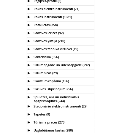
Reģipsis-profili (6)
Rokas elektroinstrumenti (71)
Rokas instrumenti (1681)
Rotaļlietas (358)
Sadzīves ierīces (92)
Sadzīves ķīmija (210)
Sadzīves tehnika virtuvei (19)
Santehnika (556)
Siltumapgāde un ūdensapgāde (292)
Siltumnīcas (29)
Skaistumkopšana (156)
Skrūves, stiprinājumi (56)
Spuldzes, āra un industriālais
apgaismojums (244)
Stacionārie elektroinstrumenti (29)
Tapetes (9)
Tūrisma preces (275)
Uzglabāšanas kastes (280)