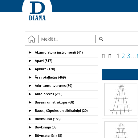
Akumulatora instrumenti (41)
1
2
3
. . .
Apavi (317)
Apkure (120)
Āra rotaļlietas (469)
Atkritumu tvertnes (89)
Auto preces (289)
Baseini un atrakcijas (68)
Batuti, šūpoles un slidkalniņi (20)
Būvkalumi (185)
Būvķīmija (38)
Būvmateriāli (18)