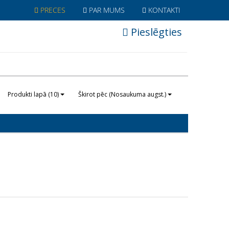
PRECES
PAR MUMS
KONTAKTI
Pieslēgties
Produkti lapā (10)
Škirot pēc (Nosaukuma augst.)