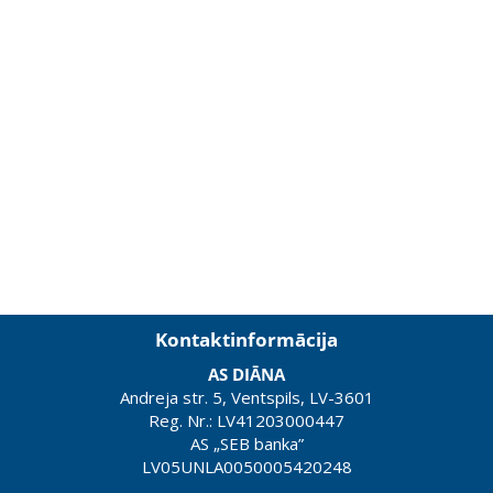
Kontaktinformācija
AS DIĀNA
Andreja str. 5, Ventspils, LV-3601
Reg. Nr.: LV41203000447
AS „SEB banka”
LV05UNLA0050005420248