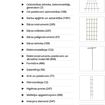
Celtniecības tehnika, betonmaisītāji,
ģeneratori (7)
Citi piederumi saimniecībai (108)
Darba apģērbi un aizsardzība (1391)
Dārza instrumenti (245)
Dārza mēbeles (247)
Dārza palīginstrumenti (57)
Dārza tehnika (109)
Elektroinstalācija (122)
Elektroinstrumentu piederumi un
abrazīvie materiāli (644)
Furnitūra (466)
Galantērija (56)
Grili un piederumi (77)
Hidroizolācija (12)
Higiēnas preces (247)
Iekštelpu apgaismojums (300)
Interjera elementi (347)