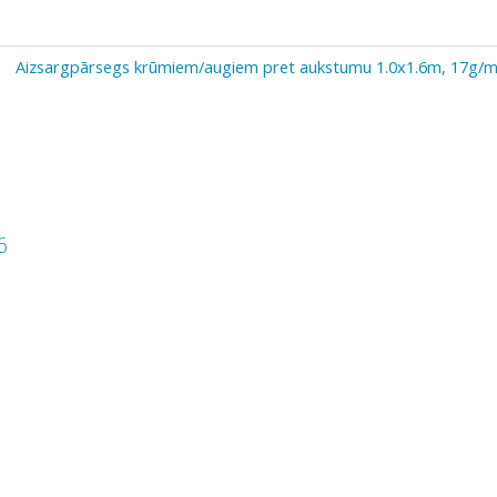
Aizsargpārsegs krūmiem/augiem pret aukstumu 1.0x1.6m, 17g/
6