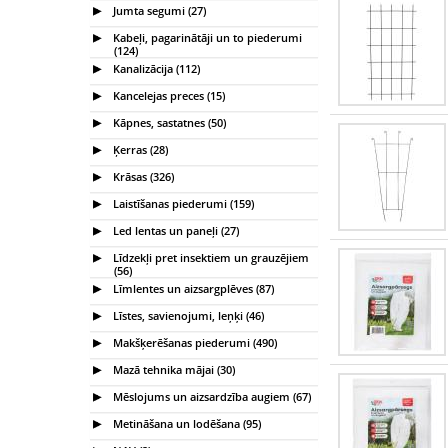
Jumta segumi (27)
Kabeļi, pagarinātāji un to piederumi
(124)
Kanalizācija (112)
Kancelejas preces (15)
Kāpnes, sastatnes (50)
Ķerras (28)
Krāsas (326)
Laistīšanas piederumi (159)
Led lentas un paneļi (27)
Līdzekļi pret insektiem un grauzējiem
(56)
Līmlentes un aizsargplēves (87)
Līstes, savienojumi, leņķi (46)
Makšķerēšanas piederumi (490)
Mazā tehnika mājai (30)
Mēslojums un aizsardzība augiem (67)
Metināšana un lodēšana (95)