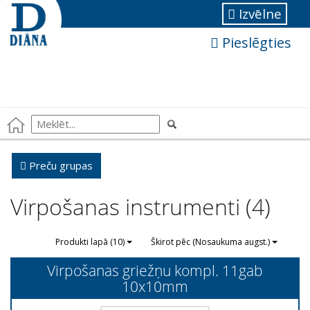
Izvēlne
Pieslēgties
Preču grupas
Virpošanas instrumenti (4)
Produkti lapā (10)
Škirot pēc (Nosaukuma augst.)
Virpošanas griežņu kompl. 11gab
10x10mm