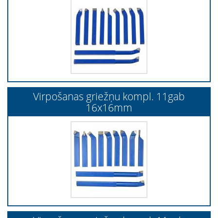
Virpošanas griežņu kompl. 11gab
16x16mm